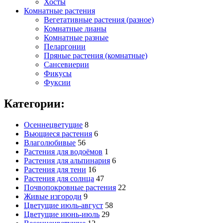
Хосты
Комнатные растения
Вегетативные растения (разное)
Комнатные лианы
Комнатные разные
Пеларгонии
Пряные растения (комнатные)
Сансевиерии
Фикусы
Фуксии
Категории:
Осеннецветущие
8
Вьющиеся растения
6
Влаголюбивые
56
Растения для водоёмов
1
Растения для альпинария
6
Растения для тени
16
Растения для солнца
47
Почвопокровные растения
22
Живые изгороди
9
Цветущие июль-август
58
Цветущие июнь-июль
29