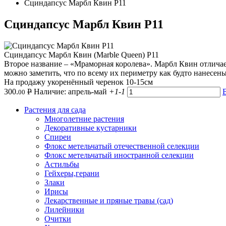
Сциндапсус Марбл Квин Р11
Сциндапсус Марбл Квин Р11
Сциндапсус Марбл Квин (Marble Queen) Р11
Второе название – «Мраморная королева». Марбл Квин отличае
можно заметить, что по всему их периметру как будто нанесен
На продажу укоренённый черенок 10-15см
300.
Р
Наличие: апрель-май
+1
-1
00
Растения для сада
Многолетние растения
Декоративные кустарники
Спиреи
Флокс метельчатый отечественной селекции
Флокс метельчатый иностранной селекции
Астильбы
Гейхеры,герани
Злаки
Ирисы
Лекарственные и пряные травы (сад)
Лилейники
Очитки