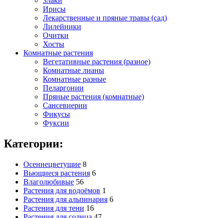
Злаки
Ирисы
Лекарственные и пряные травы (сад)
Лилейники
Очитки
Хосты
Комнатные растения
Вегетативные растения (разное)
Комнатные лианы
Комнатные разные
Пеларгонии
Пряные растения (комнатные)
Сансевиерии
Фикусы
Фуксии
Категории:
Осеннецветущие
8
Вьющиеся растения
6
Влаголюбивые
56
Растения для водоёмов
1
Растения для альпинария
6
Растения для тени
16
Растения для солнца
47