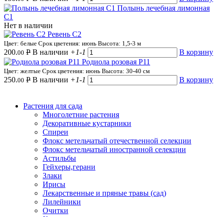
Полынь лечебная лимонная
С1
Нет в наличии
Ревень С2
Цвет: белые
Срок цветения: июнь
Высота: 1,5-3 м
200.
Р
В наличии
+1
-1
В корзину
00
Родиола розовая Р11
Цвет: желтые
Срок цветения: июнь
Высота: 30-40 см
250.
Р
В наличии
+1
-1
В корзину
00
Растения для сада
Многолетние растения
Декоративные кустарники
Спиреи
Флокс метельчатый отечественной селекции
Флокс метельчатый иностранной селекции
Астильбы
Гейхеры,герани
Злаки
Ирисы
Лекарственные и пряные травы (сад)
Лилейники
Очитки