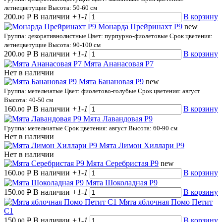
летнецветущие
Высота: 50-60 см
200.
Р
В наличии
+1
-1
В корзину
00
Монарда Прейринахт Р9
new
Группа: декоративнолистные
Цвет: пурпурно-фиолетовые
Срок цветения:
летнецветущие
Высота: 90-100 см
200.
Р
В наличии
+1
-1
В корзину
00
Мята Ананасовая Р7
Нет в наличии
Мята Банановая Р9
new
Группа: метельчатые
Цвет: фиолетово-голубые
Срок цветения: август
Высота: 40-50 см
160.
Р
В наличии
+1
-1
В корзину
00
Мята Лавандовая Р9
Группа: метельчатые
Срок цветения: август
Высота: 60-90 см
Нет в наличии
Мята Лимон Хиллари Р9
Нет в наличии
Мята Серебристая Р9
new
160.
Р
В наличии
+1
-1
В корзину
00
Мята Шоколадная Р9
150.
Р
В наличии
+1
-1
В корзину
00
Мята яблочная Помо Петит
С1
150.
Р
В наличии
+1
-1
В корзину
00