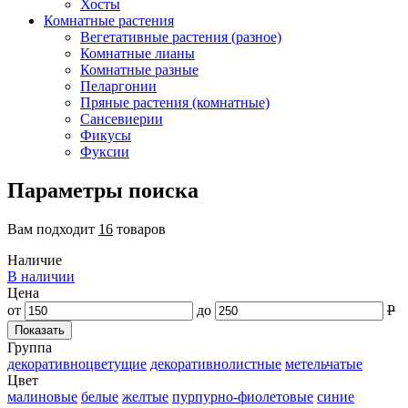
Хосты
Комнатные растения
Вегетативные растения (разное)
Комнатные лианы
Комнатные разные
Пеларгонии
Пряные растения (комнатные)
Сансевиерии
Фикусы
Фуксии
Параметры поиска
Вам подходит
16
товаров
Наличие
В наличии
Цена
от
до
Р
Группа
декоративноцветущие
декоративнолистные
метельчатые
Цвет
малиновые
белые
желтые
пурпурно-фиолетовые
синие