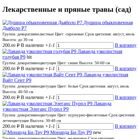
Лекарственные и пряные травы (сад)
Душица обыкновенная
Дьяболо Р7
Группа: декоративнолистные
Цвет: сиреневые
Срок цветения: август, июль
Высота: до 30 см
200.
Р
В наличии
+1
-1
В корзину
00
Лаванда узколистная
голубая Р9
hit
Группа: декоративноцветущие
Цвет: синие
Высота: 50-60 см
200.
Р
В наличии
+1
-1
В корзину
00
Лаванда узколистная
Вайт Сент Р9
Группа: декоративноцветущие
Цвет: белые
Срок цветения: август, июль
Высота: 40-50 см
200.
Р
В наличии
+1
-1
В корзину
00
Лаванда
узколистная Элеганс Пурпл Р9
Группа: декоративноцветущие
Цвет: пурпурно-фиолетовые
Срок цветения:
летнецветущие
Высота: 30-40 см
200.
Р
В наличии
+1
-1
В корзину
00
Монарда Би-Тру Р9
new
Группа: декоративноцветущие
Цвет: малиновые
Срок цветения: