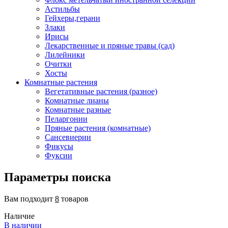
Астильбы
Гейхеры,герани
Злаки
Ирисы
Лекарственные и пряные травы (сад)
Лилейники
Очитки
Хосты
Комнатные растения
Вегетативные растения (разное)
Комнатные лианы
Комнатные разные
Пеларгонии
Пряные растения (комнатные)
Сансевиерии
Фикусы
Фуксии
Параметры поиска
Вам подходит
8
товаров
Наличие
В наличии