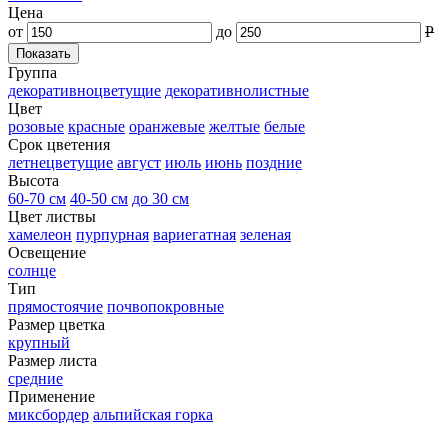
Цена
от
до
Р
Группа
декоративноцветущие
декоративнолистные
Цвет
розовые
красные
оранжевые
желтые
белые
Срок цветения
летнецветущие
август
июль
июнь
поздние
Высота
60-70 см
40-50 см
до 30 см
Цвет листвы
хамелеон
пурпурная
вариегатная
зеленая
Освещение
солнце
Тип
прямостоячие
почвопокровные
Размер цветка
крупный
Размер листа
средние
Применение
миксбордер
альпийская горка