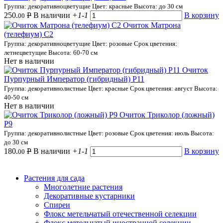
Группа: декоративноцветущие
Цвет: красные
Высота: до 30 см
250.
Р
В наличии
+1
-1
В корзину
00
Очиток Матрона
(телефиум) С2
Группа: декоративноцветущие
Цвет: розовые
Срок цветения:
летнецветущие
Высота: 60-70 см
Нет в наличии
Очиток
Пурпурный Император (гибридный) Р11
Группа: декоративнолистные
Цвет: красные
Срок цветения: август
Высота:
40-50 см
Нет в наличии
Очиток Триколор (ложный)
Р9
Группа: декоративнолистные
Цвет: розовые
Срок цветения: июль
Высота:
до 30 см
180.
Р
В наличии
+1
-1
В корзину
00
Растения для сада
Многолетние растения
Декоративные кустарники
Спиреи
Флокс метельчатый отечественной селекции
Флокс метельчатый иностранной селекции