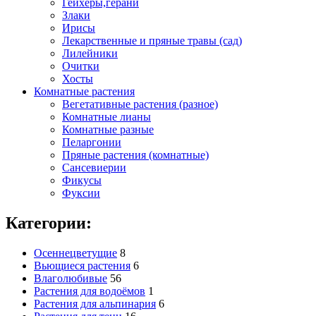
Гейхеры,герани
Злаки
Ирисы
Лекарственные и пряные травы (сад)
Лилейники
Очитки
Хосты
Комнатные растения
Вегетативные растения (разное)
Комнатные лианы
Комнатные разные
Пеларгонии
Пряные растения (комнатные)
Сансевиерии
Фикусы
Фуксии
Категории:
Осеннецветущие
8
Вьющиеся растения
6
Влаголюбивые
56
Растения для водоёмов
1
Растения для альпинария
6