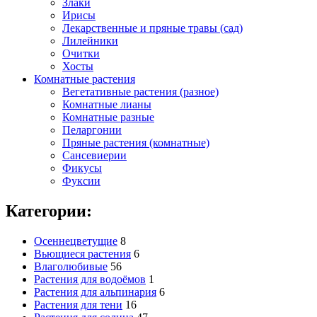
Злаки
Ирисы
Лекарственные и пряные травы (сад)
Лилейники
Очитки
Хосты
Комнатные растения
Вегетативные растения (разное)
Комнатные лианы
Комнатные разные
Пеларгонии
Пряные растения (комнатные)
Сансевиерии
Фикусы
Фуксии
Категории:
Осеннецветущие
8
Вьющиеся растения
6
Влаголюбивые
56
Растения для водоёмов
1
Растения для альпинария
6
Растения для тени
16