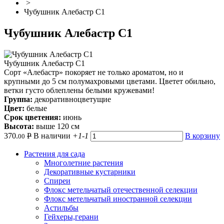
>
Чубушник Алебастр С1
Чубушник Алебастр С1
Чубушник Алебастр С1
Сорт «Алебастр» покоряет не только ароматом, но и
крупными до 5 см полумахровыми цветами. Цветет обильно,
ветки густо облеплены белыми кружевами!
Группа:
декоративноцветущие
Цвет:
белые
Срок цветения:
июнь
Высота:
выше 120 см
370.
Р
В наличии
+1
-1
В корзину
00
Растения для сада
Многолетние растения
Декоративные кустарники
Спиреи
Флокс метельчатый отечественной селекции
Флокс метельчатый иностранной селекции
Астильбы
Гейхеры,герани