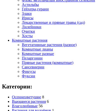
Флокс метельчатый иностранной селекции
Астильбы
Гейхеры,герани
Злаки
Ирисы
Лекарственные и пряные травы (сад)
Лилейники
Очитки
Хосты
Комнатные растения
Вегетативные растения (разное)
Комнатные лианы
Комнатные разные
Пеларгонии
Пряные растения (комнатные)
Сансевиерии
Фикусы
Фуксии
Категории:
Осеннецветущие
8
Вьющиеся растения
6
Влаголюбивые
56
Растения для водоёмов
1