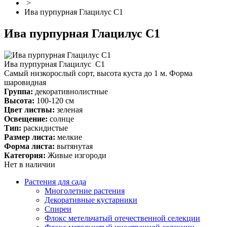
>
Ива пурпурная Глацилус С1
Ива пурпурная Глацилус С1
Ива пурпурная Глацилус С1
Самый низкорослый сорт, высота куста до 1 м. Форма
шаровидная
Группа:
декоративнолистные
Высота:
100-120 см
Цвет листвы:
зеленая
Освещение:
солнце
Тип:
раскидистые
Размер листа:
мелкие
Форма листа:
вытянутая
Категория:
Живые изгороди
Нет в наличии
Растения для сада
Многолетние растения
Декоративные кустарники
Спиреи
Флокс метельчатый отечественной селекции