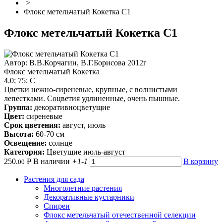
>
Флокс метельчатый Кокетка С1
Флокс метельчатый Кокетка С1
Автор: В.В.Корчагин, В.Г.Борисова 2012г
Флокс метельчатый Кокетка
4.0; 75; С
Цветки нежно-сиреневые, крупные, с волнистыми
лепестками. Соцветия удлиненные, очень пышные.
Группа:
декоративноцветущие
Цвет:
сиреневые
Срок цветения:
август, июль
Высота:
60-70 см
Освещение:
солнце
Категория:
Цветущие июль-август
250.
Р
В наличии
+1
-1
В корзину
00
Растения для сада
Многолетние растения
Декоративные кустарники
Спиреи
Флокс метельчатый отечественной селекции