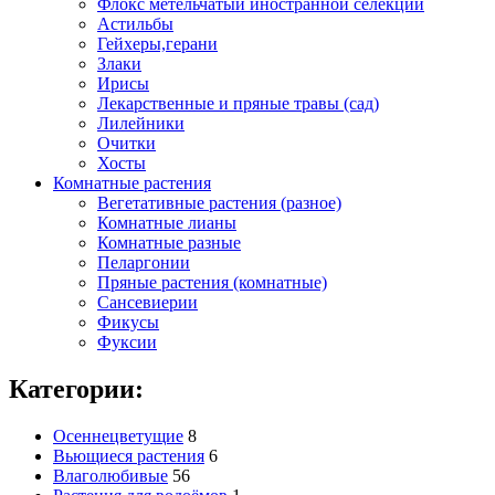
Флокс метельчатый иностранной селекции
Астильбы
Гейхеры,герани
Злаки
Ирисы
Лекарственные и пряные травы (сад)
Лилейники
Очитки
Хосты
Комнатные растения
Вегетативные растения (разное)
Комнатные лианы
Комнатные разные
Пеларгонии
Пряные растения (комнатные)
Сансевиерии
Фикусы
Фуксии
Категории:
Осеннецветущие
8
Вьющиеся растения
6
Влаголюбивые
56