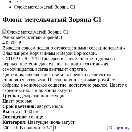
>
Флокс метельчатый Зоряна С1
Флокс метельчатый Зоряна С1
Флокс метельчатый ЗорянаС1
4.0;60;СР
Выведен совсем недавно отечественными селекционерами -
Владимиром Корчагиным и Верой Борисовой.
СУПЕР СОРТ!!!!! Проверен в саду. Зацветает одним из
первых, цветение длительное, не портится от дождя,
самоочищается, всегда выглядит опрятно.
Цветки окрашены в два цвета - от белого градиентом
становятся розовыми. Цветки крупные, диаметром 4 см,
собраны в коническое соцветие, достаточно рыхлое. Цветет с
середины июля и до конца августа.
Группа:
декоративноцветущие
Цвет:
розовые
Срок цветения:
август, июль
Высота:
50-60 см
Освещение:
солнце
Категория:
Цветущие июль-август
300.
Р
В наличии
+1
-1
В корзину
00