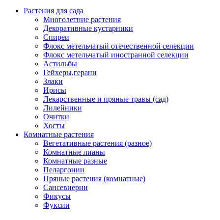
Растения для сада
Многолетние растения
Декоративные кустарники
Спиреи
Флокс метельчатый отечественной селекции
Флокс метельчатый иностранной селекции
Астильбы
Гейхеры,герани
Злаки
Ирисы
Лекарственные и пряные травы (сад)
Лилейники
Очитки
Хосты
Комнатные растения
Вегетативные растения (разное)
Комнатные лианы
Комнатные разные
Пеларгонии
Пряные растения (комнатные)
Сансевиерии
Фикусы
Фуксии