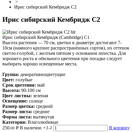
>
Ирис сибирский Кембридж С2
Ирис сибирский Кембридж С2
hit
Ирис сибирский Кембридж (Cambridge) С1
Высота растения — 70 см, цветки в диаметре достигают 7-
10см (намного крупнее распространённых сортов), их оттенок
светло-голубой, с желтым пятном у основания лепестка. Для
хорошего роста и обильного цветения при посадке следует
выбирать хорошо освещенные места.
Группа:
декоративноцветущие
Цвет:
голубые
Срок цветения:
май
Высота:
90-100 см
Цвет листвы:
зеленая
Освещение:
солнце
Размер цветка:
средний
Размер листа:
средние
Форма листа:
вытянутая
Категория:
Влаголюбивые
250.
Р
В наличии
+1
-1
В корзину
00