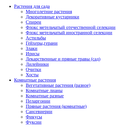
Растения для сада
Многолетние растения
Декоративные кустарники
Спиреи
Флокс метельчатый отечественной селекции
Флокс метельчатый иностранной селекции
Астильбы
Гейхеры,герани
Злаки
Ирисы
Лекарственные и пряные травы (сад)
Лилейники
Очитки
Хосты
Комнатные растения
Вегетативные растения (разное)
Комнатные лианы
Комнатные разные
Пеларгонии
Пряные растения (комнатные)
Сансевиерии
Фикусы
Фуксии