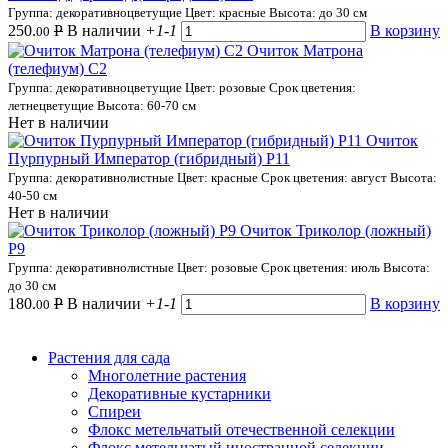
Группа: декоративноцветущие
Цвет: красные
Высота: до 30 см
250.
Р
В наличии
+1
-1
В корзину
00
Очиток Матрона
(телефиум) С2
Группа: декоративноцветущие
Цвет: розовые
Срок цветения:
летнецветущие
Высота: 60-70 см
Нет в наличии
Очиток
Пурпурный Император (гибридный) Р11
Группа: декоративнолистные
Цвет: красные
Срок цветения: август
Высота:
40-50 см
Нет в наличии
Очиток Триколор (ложный)
Р9
Группа: декоративнолистные
Цвет: розовые
Срок цветения: июль
Высота:
до 30 см
180.
Р
В наличии
+1
-1
В корзину
00
Растения для сада
Многолетние растения
Декоративные кустарники
Спиреи
Флокс метельчатый отечественной селекции
Флокс метельчатый иностранной селекции