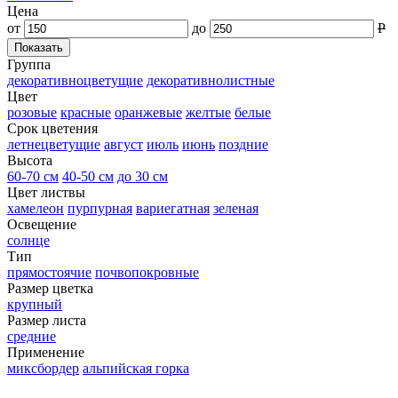
Цена
от
до
Р
Группа
декоративноцветущие
декоративнолистные
Цвет
розовые
красные
оранжевые
желтые
белые
Срок цветения
летнецветущие
август
июль
июнь
поздние
Высота
60-70 см
40-50 см
до 30 см
Цвет листвы
хамелеон
пурпурная
вариегатная
зеленая
Освещение
солнце
Тип
прямостоячие
почвопокровные
Размер цветка
крупный
Размер листа
средние
Применение
миксбордер
альпийская горка