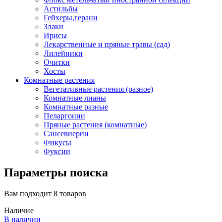
Астильбы
Гейхеры,герани
Злаки
Ирисы
Лекарственные и пряные травы (сад)
Лилейники
Очитки
Хосты
Комнатные растения
Вегетативные растения (разное)
Комнатные лианы
Комнатные разные
Пеларгонии
Пряные растения (комнатные)
Сансевиерии
Фикусы
Фуксии
Параметры поиска
Вам подходит
8
товаров
Наличие
В наличии