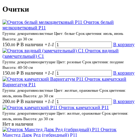
Очитки
Очиток белый
мелкоцветковый Р11
Группа: декоративнолистные
Цвет: белые
Срок цветения: июль, июнь
Высота: до 30 см
150.
Р
В наличии
+1
-1
В корзину
00
Очиток видный
(замечательный) С1
Группа: декоративноцветущие
Цвет: розовые
Срок цветения: поздние
Высота: 40-50 см
150.
Р
В наличии
+1
-1
В корзину
00
Очиток камчатский
Вариегатум Р11
Группа: декоративнолистные
Цвет: желтые, оранжевые
Срок цветения:
июль, июнь
Высота: до 30 см
200.
Р
В наличии
+1
-1
В корзину
00
Очиток камчатский Р11
Группа: декоративноцветущие
Цвет: желтые, оранжевые
Срок цветения:
июль, июнь
Высота: до 30 см
Нет в наличии
Очиток
Манстед Дарк Ред (гибридный) Р11