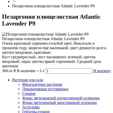
>
Пеларгония плющелистная Atlantic Lavender Р9
Пеларгония плющелистная Atlantic
Lavender Р9
Пеларгония плющелистная Atlantic Lavender Р9
Очень красивый сиренево-голубой цвет. Выкупали в
прошлом году, зацвела еще маленькой, цвет держится долго,
цветки махровые, красивые.
Куст среднерослый, лист насыщенно зеленый, цветок
махровый, окрас цветка яркий сиреневый. Средний срок
цветения
300.
Р
В наличии
+1
-1
В корзину
00
Растения для сада
Многолетние растения
Декоративные кустарники
Спиреи
Флокс метельчатый отечественной селекции
Флокс метельчатый иностранной селекции
Астильбы
Гейхеры,герани