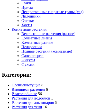
Злаки
Ирисы
Лекарственные и пряные травы (сад)
Лилейники
Очитки
Хосты
Комнатные растения
Вегетативные растения (разное)
Комнатные лианы
Комнатные разные
Пеларгонии
Пряные растения (комнатные)
Сансевиерии
Фикусы
Фуксии
Категории:
Осеннецветущие
8
Вьющиеся растения
6
Влаголюбивые
56
Растения для водоёмов
1
Растения для альпинария
6
Растения для тени
16