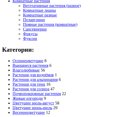
Комнатные растения
Вегетативные растения (разное)
Комнатные лианы
Комнатные разные
Пеларгонии
Пряные растения (комнатные)
Сансевиерии
Фикусы
Фуксии
Категории:
Осеннецветущие
8
Вьющиеся растения
6
Влаголюбивые
56
Растения для водоёмов
1
Растения для альпинария
6
Растения для тени
16
Растения для солнца
47
Почвопокровные растения
22
Живые изгороди
9
Цветущие июль-август
58
Цветущие июнь-июль
29
Весеннецветущие
12