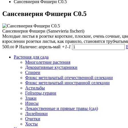
Сансевиерия Фишери С0.5
Сансевиерия Фишери С0.5
Сансевиерия Фишери (Sansevieria fischeri)
Молодые листья в розетке короткие, плоские, очень сочные, цв
взрослении розетки листья, как правило, становятся трубчатым
500.
Р
Наличие: апрель-май
+1
-1
00
Растения для сада
Многолетние растения
Декоративные кустарники
Спиреи
Флокс метельчатый отечественной селекции
Флокс метельчатый иностранной селекции
Астильбы
Гейхеры,герани
Злаки
Ирисы
Лекарственные и пряные травы (сад)
Лилейники
Очитки
Хосты