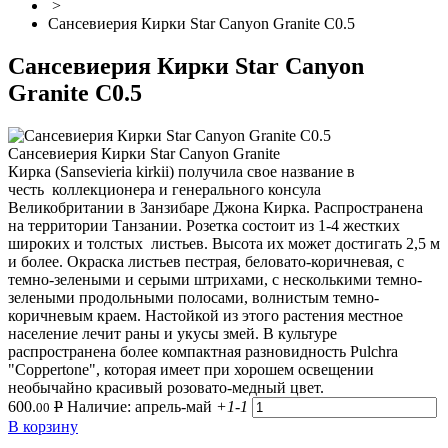
>
Сансевиерия Кирки Star Canyon Granite С0.5
Сансевиерия Кирки Star Canyon
Granite С0.5
Сансевиерия Кирки Star Canyon Granite
Кирка (Sansevieria kirkii) получила свое название в
честь коллекционера и генерального консула
Великобритании в Занзибаре Джона Кирка. Распространена
на территории Танзании. Розетка состоит из 1-4 жестких
широких и толстых листьев. Высота их может достигать 2,5 м
и более. Окраска листьев пестрая, беловато-коричневая, с
темно-зелеными и серыми штрихами, с несколькими темно-
зелеными продольными полосами, волнистым темно-
коричневым краем. Настойкой из этого растения местное
население лечит раны и укусы змей. В культуре
распространена более компактная разновидность Pulchra
"Coppertone", которая имеет при хорошем освещении
необычайно красивый розовато-медный цвет.
600.
Р
Наличие: апрель-май
+1
-1
00
В корзину