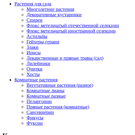
Растения для сада
Многолетние растения
Декоративные кустарники
Спиреи
Флокс метельчатый отечественной селекции
Флокс метельчатый иностранной селекции
Астильбы
Гейхеры,герани
Злаки
Ирисы
Лекарственные и пряные травы (сад)
Лилейники
Очитки
Хосты
Комнатные растения
Вегетативные растения (разное)
Комнатные лианы
Комнатные разные
Пеларгонии
Пряные растения (комнатные)
Сансевиерии
Фикусы
Фуксии