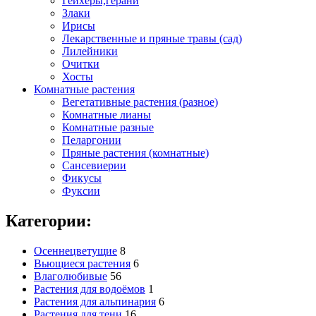
Гейхеры,герани
Злаки
Ирисы
Лекарственные и пряные травы (сад)
Лилейники
Очитки
Хосты
Комнатные растения
Вегетативные растения (разное)
Комнатные лианы
Комнатные разные
Пеларгонии
Пряные растения (комнатные)
Сансевиерии
Фикусы
Фуксии
Категории:
Осеннецветущие
8
Вьющиеся растения
6
Влаголюбивые
56
Растения для водоёмов
1
Растения для альпинария
6
Растения для тени
16