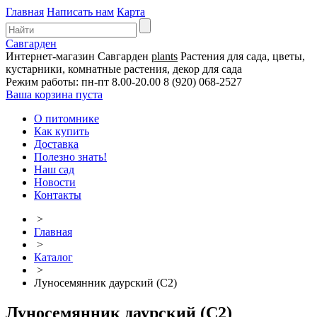
Главная
Написать нам
Карта
Савгарден
Интернет-магазин
Савгарден
plants
Растения для сада, цветы,
кустарники, комнатные растения, декор для сада
Режим работы: пн-пт 8.00-20.00
8 (920) 068-2527
Ваша корзина пуста
О питомнике
Как купить
Доставка
Полезно знать!
Наш сад
Новости
Контакты
>
Главная
>
Каталог
>
Луносемянник даурский (С2)
Луносемянник даурский (С2)