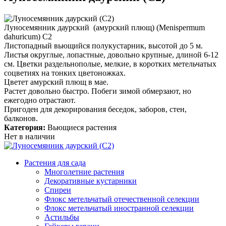
Луносемянник даурский (амурский плющ) (Menispermum
dahuricum) С2
Листопадный вьющийся полукустарник, высотой до 5 м.
Листья округлые, лопастные, довольно крупные, длиной 6-12
см. Цветки раздельнополые, мелкие, в коротких метельчатых
соцветиях на тонких цветоножках.
Цветет амурский плющ в мае.
Растет довольно быстро. Побеги зимой обмерзают, но
ежегодно отрастают.
Пригоден для декорирования беседок, заборов, стен,
балконов.
Категория:
Вьющиеся растения
Нет в наличии
Растения для сада
Многолетние растения
Декоративные кустарники
Спиреи
Флокс метельчатый отечественной селекции
Флокс метельчатый иностранной селекции
Астильбы