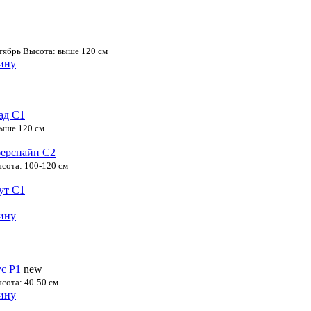
нтябрь
Высота: выше 120 см
ину
ад C1
ыше 120 см
ерспайн С2
сота: 100-120 см
ут С1
ину
с Р1
new
сота: 40-50 см
ину