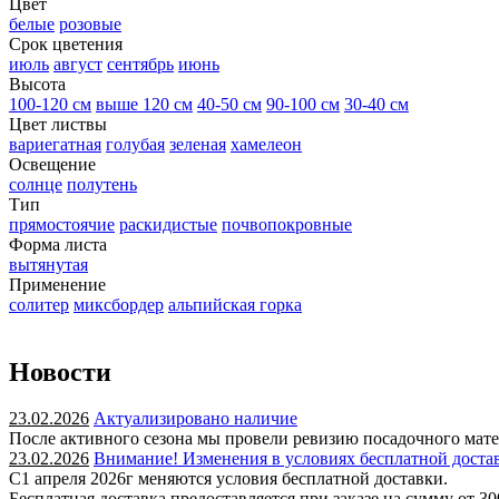
Цвет
белые
розовые
Срок цветения
июль
август
сентябрь
июнь
Высота
100-120 см
выше 120 см
40-50 см
90-100 см
30-40 см
Цвет листвы
вариегатная
голубая
зеленая
хамелеон
Освещение
солнце
полутень
Тип
прямостоячие
раскидистые
почвопокровные
Форма листа
вытянутая
Применение
солитер
миксбордер
альпийская горка
Новости
23.02.2026
Актуализировано наличие
После активного сезона мы провели ревизию посадочного мате
23.02.2026
Внимание! Изменения в условиях бесплатной доста
С1 апреля 2026г меняются условия бесплатной доставки.
Бесплатная доставка предоставляется при заказе на сумму от 30