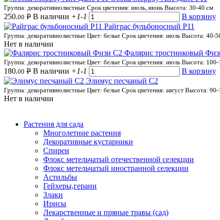
Группа: декоративнолистные
Срок цветения: июль, июнь
Высота: 30-40 см
250.
Р
В наличии
+1
-1
В корзину
00
Райграс бульбоносный Р11
Группа: декоративнолистные
Цвет: белые
Срок цветения: июль
Высота: 40-5
Нет в наличии
Фалярис тростниковый Физ
Группа: декоративнолистные
Цвет: белые
Срок цветения: июль
Высота: 100-
180.
Р
В наличии
+1
-1
В корзину
00
Элимус песчаный С2
Группа: декоративнолистные
Цвет: белые
Срок цветения: август
Высота: 90-
Нет в наличии
Растения для сада
Многолетние растения
Декоративные кустарники
Спиреи
Флокс метельчатый отечественной селекции
Флокс метельчатый иностранной селекции
Астильбы
Гейхеры,герани
Злаки
Ирисы
Лекарственные и пряные травы (сад)