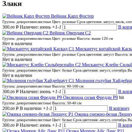
Злаки
Вейник Карл Фостер
Группа: декоративнолистные
Цвет: розовые
Срок цветения: август, июль, се
300.
Р
Наличие: июнь
+1
-1
В корз
00
Вейник Овердам С2
Группа: декоративнолистные
Цвет: розовые
Высота: выше 120 см
Нет в наличии
Мискантус китайский Каск
Группа: декоративнолистные
Цвет: розовые
Срок цветения: август
Высота: в
Нет в наличии
Мискантус Клейн Сильб
Группа: декоративнолистные
Цвет: белые
Срок цветения: август, сентябрь
Вы
Нет в наличии
Молиния голубая Хайдебра
Группа: декоративнолистные
Высота: 90-100 см
300.
Р
Наличие: июнь
+1
-1
В корз
00
Овсяница сизая Фредди Р9
hit
Группа: декоративнолистные
Высота: 30-40 см
200.
Р
В наличии
+1
-1
В корзину
00
Ожика снежно-белая Люциу
Группа: декоративнолистные
Цвет: белые
Срок цветения: август, сентябрь
Вы
300.
Р
Наличие: июнь
+1
-1
В корз
00
Осока Морроу Айс Данс Р11