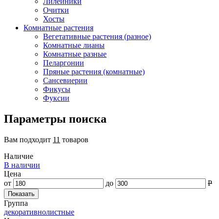
Лилейники
Очитки
Хосты
Комнатные растения
Вегетативные растения (разное)
Комнатные лианы
Комнатные разные
Пеларгонии
Пряные растения (комнатные)
Сансевиерии
Фикусы
Фуксии
Параметры поиска
Вам подходит
11
товаров
Наличие
В наличии
Цена
от
до
Р
Группа
декоративнолистные